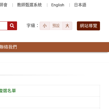
師會
教師甄選系統
English
日本語
字級：
送出
網站導覽
小
預設
大
搜
尋：
聯絡我們
入複選名單