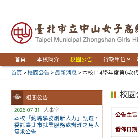
跳
至
主
要
內
容
區
首頁
本校簡介
校園公告
行政單位
首頁
>
校園公告
>
最新消息
>
本校114學年度第6次
校園
相關公告
2026-07-31
人事室
公告主旨
本校「約聘學務創新人力」甄選，
委託臺北市就業服務處辦理之用人
發佈日期
需求公告