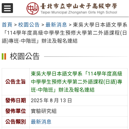
跳
至
選
主
單
首頁
>
校園公告
>
最新消息
>
東吳大學日本語文學系
要
「114學年度高級中學學生預修大學第二外語課程(日
內
語)專班-中階班」辦法及報名連結
容
區
校園公告
東吳大學日本語文學系「114學年度高級
公告主旨
中學學生預修大學第二外語課程(日語)專
班-中階班」辦法及報名連結
發佈日期
2025 年 8 月 13 日
發佈單位
實驗研究組
公告類別
最新消息