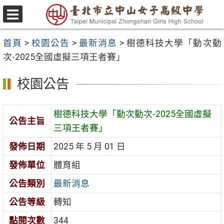
跳
至
選
主
單
首頁
>
校園公告
>
最新消息
>
樹德科技大學「動次動
要
次-2025全國虛擬三項王者賽」
內
容
校園公告
區
樹德科技大學「動次動次-2025全國虛擬
公告主旨
三項王者賽」
發佈日期
2025 年 5 月 01 日
發佈單位
體育組
公告類別
最新消息
公告等級
轉知
點閱次數
344