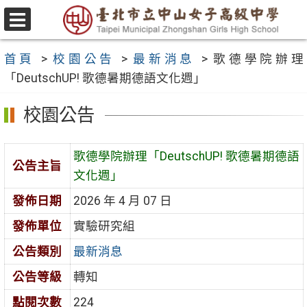
跳
至
選
主
單
首頁
>
校園公告
>
最新消息
>
歌德學院辦理
要
「DeutschUP! 歌德暑期德語文化週」
內
容
校園公告
區
歌德學院辦理「DeutschUP! 歌德暑期德語
公告主旨
文化週」
發佈日期
2026 年 4 月 07 日
發佈單位
實驗研究組
公告類別
最新消息
公告等級
轉知
點閱次數
224