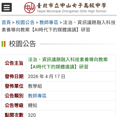
跳
至
選
主
單
首頁
>
校園公告
>
教師專區
>
法治、資訊議題融入科技
要
素養導向教案【AI時代下的媒體識讀】研習
內
容
校園公告
區
法治、資訊議題融入科技素養導向教案
公告主旨
【AI時代下的媒體識讀】研習
發佈日期
2026 年 4 月 17 日
發佈單位
教學組
公告類別
教師專區
公告等級
轉知
點閱次數
320