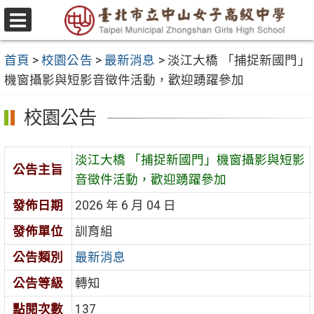
跳
至
選
主
單
首頁
>
校園公告
>
最新消息
>
淡江大橋 「捕捉新國門」
要
機窗攝影與短影音徵件活動，歡迎踴躍參加
內
容
校園公告
區
淡江大橋 「捕捉新國門」機窗攝影與短影
公告主旨
音徵件活動，歡迎踴躍參加
發佈日期
2026 年 6 月 04 日
發佈單位
訓育組
公告類別
最新消息
公告等級
轉知
點閱次數
137