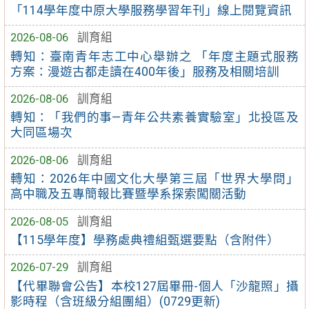
「114學年度中原大學服務學習年刊」線上閱覽資訊
2026-08-06
訓育組
轉知：臺南青年志工中心舉辦之 「年度主題式服務
方案：漫遊古都走讀在400年後」服務及相關培訓
2026-08-06
訓育組
轉知：「我們的事—青年公共素養實驗室」北投區及
大同區場次
2026-08-06
訓育組
轉知：2026年中國文化大學第三屆「世界大學問」
高中職及五專簡報比賽暨學系探索闖關活動
2026-08-05
訓育組
【115學年度】學務處典禮組甄選要點（含附件）
2026-07-29
訓育組
【代畢聯會公告】本校127屆畢冊-個人「沙龍照」攝
影時程（含班級分組團組）(0729更新)