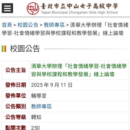
跳
至
選
主
單
首頁
>
校園公告
>
教師專區
>
清華大學辦理「社會情緒
要
學習-社會情緒學習與學校課程和教學發展」線上論壇
內
容
校園公告
區
清華大學辦理「社會情緒學習-社會情緒學
公告主旨
習與學校課程和教學發展」線上論壇
發佈日期
2025 年 9 月 11 日
發佈單位
輔導室
公告類別
教師專區
公告等級
轉知
點閱次數
250