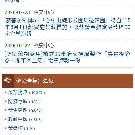
躍參加。
2026-07-23
校安中心
[菸害防制]本市「心中山線形公園周邊商圈」將自115
年8月1日起實施禁菸措施，吸菸請至指定吸菸區90
字宣導海報
2026-07-22
校安中心
[防制藥物濫用]檢送北市府交通局製作「毒駕零容
忍，開車藥注意」電子海報一份
依公告類別彙總
最新消息
( 10,327 )
防疫專區
( 149 )
學生專區
( 8,045 )
教師專區
( 6,902 )
榮譽榜
( 343 )