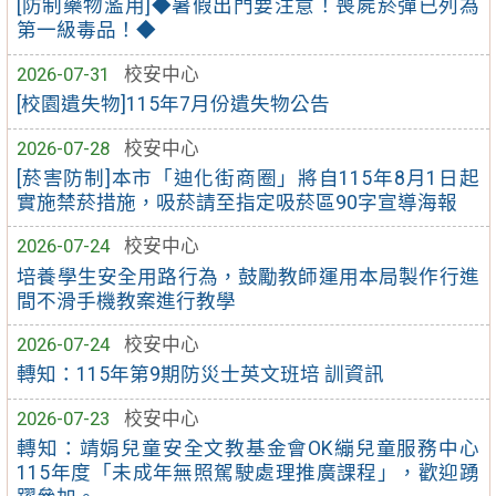
[防制藥物濫用]◆暑假出門要注意！喪屍菸彈已列為
第一級毒品！◆
2026-07-31
校安中心
[校園遺失物]115年7月份遺失物公告
2026-07-28
校安中心
[菸害防制]本市「迪化街商圈」將自115年8月1日起
實施禁菸措施，吸菸請至指定吸菸區90字宣導海報
2026-07-24
校安中心
培養學生安全用路行為，鼓勵教師運用本局製作行進
間不滑手機教案進行教學
2026-07-24
校安中心
轉知：115年第9期防災士英文班培 訓資訊
2026-07-23
校安中心
轉知：靖娟兒童安全文教基金會OK繃兒童服務中心
115年度「未成年無照駕駛處理推廣課程」，歡迎踴