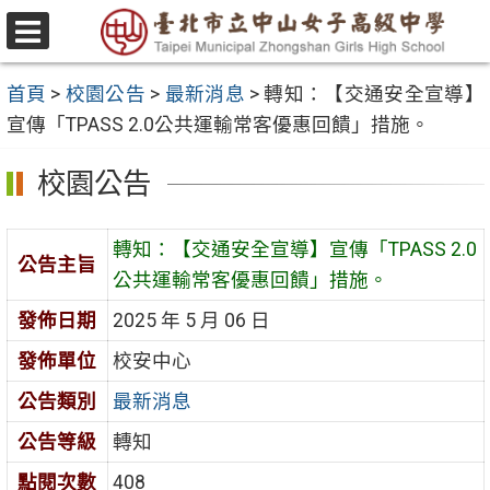
跳
至
選
主
單
首頁
>
校園公告
>
最新消息
>
轉知：【交通安全宣導】
要
宣傳「TPASS 2.0公共運輸常客優惠回饋」措施。
內
容
校園公告
區
轉知：【交通安全宣導】宣傳「TPASS 2.0
公告主旨
公共運輸常客優惠回饋」措施。
發佈日期
2025 年 5 月 06 日
發佈單位
校安中心
公告類別
最新消息
公告等級
轉知
點閱次數
408