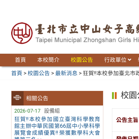
跳
至
主
要
內
容
區
首頁
本校簡介
校園公告
行政單位
首頁
>
校園公告
>
最新消息
>
狂賀!!本校參加臺北
校園
相關公告
2026-07-17
設備組
狂賀!!本校參加國立臺灣科學教育
公告主旨
館主辦中華民國第66屆中小學科學
展覽會成績優異!! 榮獲數學科大會
發佈日期