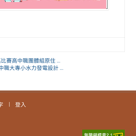
賽高中職團體組原住 ...
職大專小水力發電設計 ...
字
登入