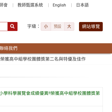
師會
教師甄選系統
English
日本語
字級：
送出
網站導覽
小
預設
大
搜
尋：
聯絡我們
!!榮獲高中組學校團體獎第二名與特優及佳作
中小學科學展覽會成績優異!!榮獲高中組學校團體獎第