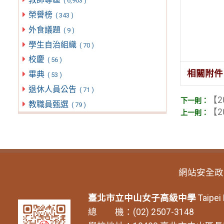
( 6,903 )
榮譽榜
( 343 )
外食議題
( 9 )
學生自治組織
( 70 )
校慶
( 56 )
相關附件
畢典
( 53 )
退休人員公告
( 71 )
【2
教職員甄選
( 79 )
【2
網站安全政
臺北市立中山女子高級中學
Taipei
總 機：(02) 2507-3148