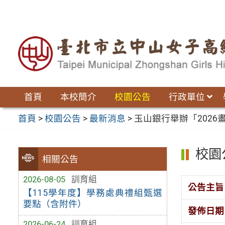
跳
至
主
要
內
容
區
首頁
本校簡介
校園公告
行政單位
首頁
>
校園公告
>
最新消息
>
玉山銀行舉辦「202
校園
相關公告
2026-08-05
訓育組
公告主旨
【115學年度】學務處典禮組甄選
要點（含附件）
發佈日期
2026-06-24
訓育組