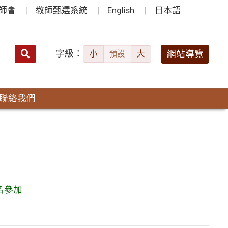
師會
教師甄選系統
English
日本語
字級：
送出
網站導覽
小
預設
大
搜
尋：
聯絡我們
名參加