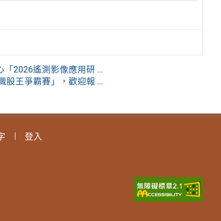
026遙測影像應用研 ...
股王爭霸賽」，歡迎報 ...
字
登入