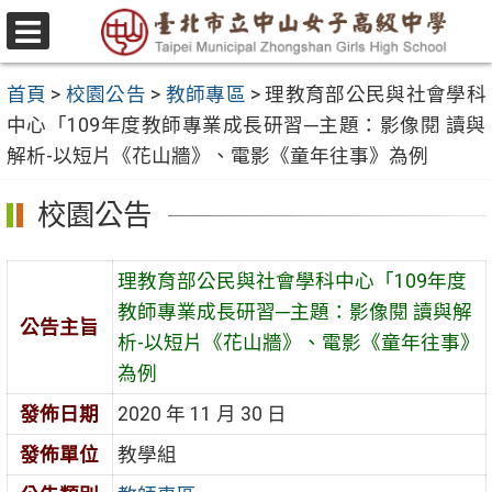
跳
至
選
主
單
首頁
>
校園公告
>
教師專區
>
理教育部公民與社會學科
要
中心「109年度教師專業成長研習─主題：影像閱 讀與
內
解析-以短片《花山牆》、電影《童年往事》為例
容
區
校園公告
理教育部公民與社會學科中心「109年度
教師專業成長研習─主題：影像閱 讀與解
公告主旨
析-以短片《花山牆》、電影《童年往事》
為例
發佈日期
2020 年 11 月 30 日
發佈單位
教學組