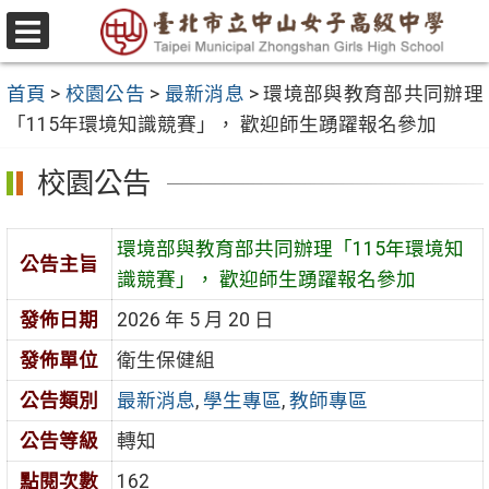
跳
至
選
主
單
首頁
>
校園公告
>
最新消息
>
環境部與教育部共同辦理
要
「115年環境知識競賽」， 歡迎師生踴躍報名參加
內
容
校園公告
區
環境部與教育部共同辦理「115年環境知
公告主旨
識競賽」， 歡迎師生踴躍報名參加
發佈日期
2026 年 5 月 20 日
發佈單位
衛生保健組
公告類別
最新消息
,
學生專區
,
教師專區
公告等級
轉知
點閱次數
162