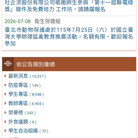
社企流股份有限公司敬邀師生參與「第十一屆聯電綠
獎」徵件及免費培力 工作坊，請踴躍報名
2026-07-08
衛生保健組
臺北市動物保護處於115年7月25日（六）於國立臺
灣大學辦理猛禽教育推廣活動，名額有限，歡迎報名
參加
依公告類別彙總
最新消息
( 10,337 )
防疫專區
( 149 )
學生專區
( 8,048 )
教師專區
( 6,904 )
榮譽榜
( 343 )
外食議題
( 9 )
學生自治組織
( 70 )