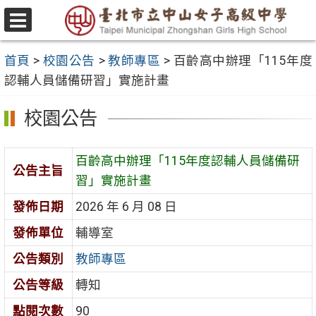
跳
至
選
主
單
首頁
>
校園公告
>
教師專區
>
百齡高中辦理「115年度
要
認輔人員儲備研習」實施計畫
內
容
校園公告
區
百齡高中辦理「115年度認輔人員儲備研
公告主旨
習」實施計畫
發佈日期
2026 年 6 月 08 日
發佈單位
輔導室
公告類別
教師專區
公告等級
轉知
點閱次數
90