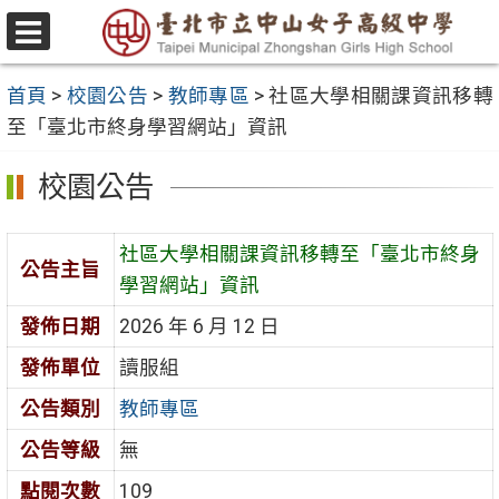
跳
至
選
主
單
首頁
>
校園公告
>
教師專區
>
社區大學相關課資訊移轉
要
至「臺北市終身學習網站」資訊
內
容
校園公告
區
社區大學相關課資訊移轉至「臺北市終身
公告主旨
學習網站」資訊
發佈日期
2026 年 6 月 12 日
發佈單位
讀服組
公告類別
教師專區
公告等級
無
點閱次數
109