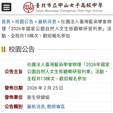
跳
至
選
主
單
首頁
>
校園公告
>
最新消息
>
社團法人臺灣藍染學會辦
要
理「2026年國家公園自然人文生態觀察研習列車」活
內
動，全程共15梯次，歡迎報名參加
容
區
校園公告
社團法人臺灣藍染學會辦理「2026年國家
公告主旨
公園自然人文生態觀察研習列車」活動，
全程共15梯次，歡迎報名參加
發佈日期
2026 年 2 月 25 日
發佈單位
衛生保健組
公告類別
最新消息
,
教師專區