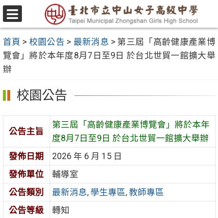
跳
至
選
主
單
首頁
>
校園公告
>
最新消息
>
第三屆「高齡健康產業博
要
覽會」將於本年度8月7日至9日 於台北世貿一館擴大舉
內
辦
容
區
校園公告
第三屆「高齡健康產業博覽會」將於本年
公告主旨
度8月7日至9日 於台北世貿一館擴大舉辦
發佈日期
2026 年 6 月 15 日
發佈單位
輔導室
公告類別
最新消息
,
學生專區
,
教師專區
公告等級
轉知