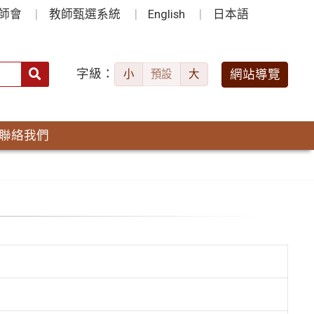
師會
教師甄選系統
English
日本語
字級：
送出
網站導覽
小
預設
大
搜
尋：
聯絡我們