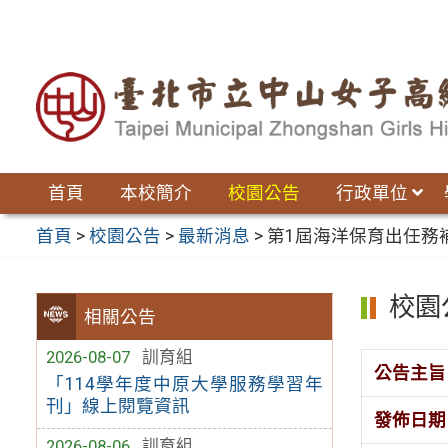
跳
至
主
要
內
容
區
首頁
本校簡介
校園公告
行政單位
首頁
>
校園公告
>
最新消息
>
第1屆海洋保育出任務
校園
相關公告
2026-08-07
訓育組
公告主旨
「114學年度中原大學服務學習年
刊」線上閱覽資訊
發佈日期
2026-08-06
訓育組