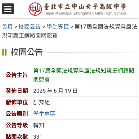
跳
至
選
主
單
首頁
>
校園公告
>
學生專區
>
第17屆全國法規資料庫法
要
規知識王網路闖關競賽
內
容
校園公告
區
第17屆全國法規資料庫法規知識王網路闖
公告主旨
關競賽
發佈日期
2025 年 6 月 19 日
發佈單位
訓育組
公告類別
學生專區
公告等級
轉知
點閱次數
331