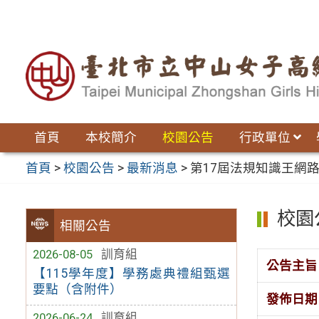
跳
至
主
要
內
容
區
首頁
本校簡介
校園公告
行政單位
首頁
>
校園公告
>
最新消息
>
第17屆法規知識王網
校園
相關公告
2026-08-05
訓育組
公告主旨
【115學年度】學務處典禮組甄選
要點（含附件）
發佈日期
2026-06-24
訓育組