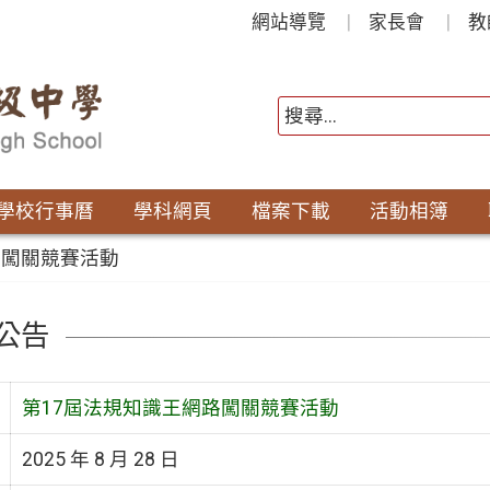
網站導覽
家長會
教
學校行事曆
學科網頁
檔案下載
活動相簿
路闖關競賽活動
公告
第17屆法規知識王網路闖關競賽活動
2025 年 8 月 28 日