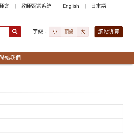
師會
教師甄選系統
English
日本語
字級：
送出
網站導覽
小
預設
大
搜
尋：
聯絡我們