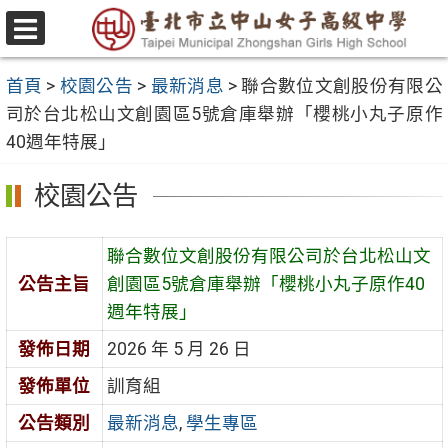
跳
至
選
主
單
首頁
>
校園公告
>
最新消息
>
聯合數位文創股份有限公
要
司於台北松山文創園區5號倉庫舉辦「櫻桃小丸子原作
內
40週年特展」
容
區
校園公告
聯合數位文創股份有限公司於台北松山文
公告主旨
創園區5號倉庫舉辦「櫻桃小丸子原作40
週年特展」
發佈日期
2026 年 5 月 26 日
發佈單位
訓育組
公告類別
最新消息
,
學生專區