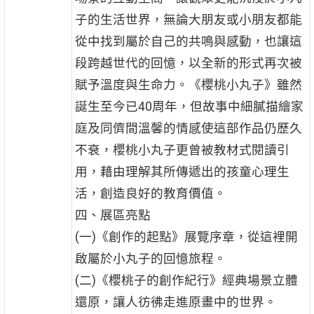
子的生活世界，無論大朋友或小朋友都能
從中找到屬於自己的共鳴與感動，也讓這
段跨越世代的回憶，以全新的形式再次被
賦予溫度與生命力。《櫻桃小丸子》雖然
誕生至今已40周年，但故事中細膩描繪家
庭及同儕間溫馨的情感使這部作品仍歷久
不衰，櫻桃小丸子更曾被教材式閱讀引
用，藉由理解其所傳遞出的孩童心理生
活，創造良好的教育價值。
四、展區亮點
(一)《創作的起點》展覽序章，從這裡開
啟屬於小丸子的回憶旅程。
(二)《櫻桃子的創作紀行》經典場景立體
還原，讓人彷彿走進原畫中的世界。