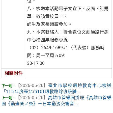
位。
八、檢送本活動電子文宣正、反面、訂購
單，敬請貴校員工、
師生及家長踴躍參加。
九、本案聯絡人：聯合數位文創通路行銷
中心校園票服務專線:
（02）2649-1689#1（代表號）服務時
間：周一至周五09:
30-17:00
相關附件
【2026-05-26】
臺北市學校環境教育中心檢送
「115 年度臺北市101環教路線班級體 ...
【2026-05-26】
高雄市管樂團辦理《高雄市管樂
團《動畫楽ノ祭》－日本動漫交響音 ...