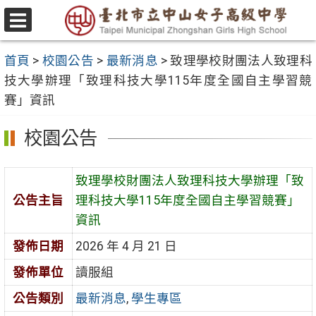
跳
至
選
主
單
首頁
>
校園公告
>
最新消息
>
致理學校財團法人致理科
要
技大學辦理「致理科技大學115年度全國自主學習競
內
賽」資訊
容
區
校園公告
致理學校財團法人致理科技大學辦理「致
公告主旨
理科技大學115年度全國自主學習競賽」
資訊
發佈日期
2026 年 4 月 21 日
發佈單位
讀服組
公告類別
最新消息
,
學生專區