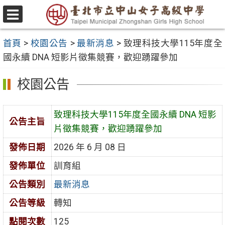
跳
至
選
主
單
首頁
>
校園公告
>
最新消息
>
致理科技大學115年度全
要
國永續 DNA 短影片徵集競賽，歡迎踴躍參加
內
容
校園公告
區
致理科技大學115年度全國永續 DNA 短影
公告主旨
片徵集競賽，歡迎踴躍參加
發佈日期
2026 年 6 月 08 日
發佈單位
訓育組
公告類別
最新消息
公告等級
轉知
點閱次數
125