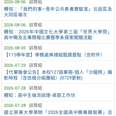
2026-08-06
訓育組
轉知：「我們的事—青年公共素養實驗室」北投區及
大同區場次
2026-08-06
訓育組
轉知：2026年中國文化大學第三屆「世界大學問」
高中職及五專簡報比賽暨學系探索闖關活動
2026-08-05
訓育組
【115學年度】學務處典禮組甄選要點（含附件）
2026-07-29
訓育組
【代畢聯會公告】本校127屆畢冊-個人「沙龍照」攝
影時程（含班級分組團組）(0729更新)
2026-07-28
訓育組
轉知：高中生倫流說理-桌遊工作坊
2026-07-28
訓育組
國立屏東大學舉辦「2026全國高中職專題競賽」活