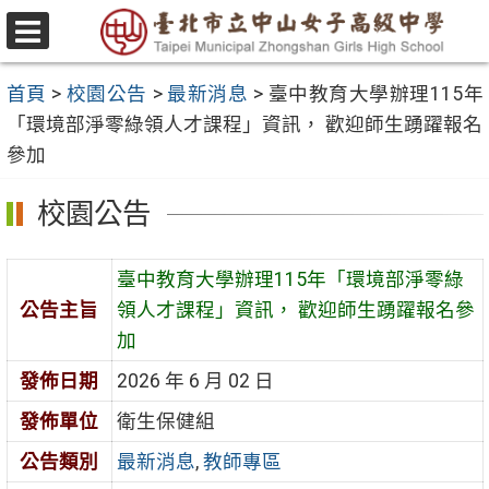
跳
至
選
主
單
首頁
>
校園公告
>
最新消息
>
臺中教育大學辦理115年
要
「環境部淨零綠領人才課程」資訊， 歡迎師生踴躍報名
內
參加
容
區
校園公告
臺中教育大學辦理115年「環境部淨零綠
公告主旨
領人才課程」資訊， 歡迎師生踴躍報名參
加
發佈日期
2026 年 6 月 02 日
發佈單位
衛生保健組
公告類別
最新消息
,
教師專區