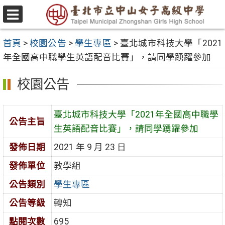
跳
至
選
主
單
首頁
>
校園公告
>
學生專區
>
臺北城市科技大學「2021
要
年全國高中職學生英語配音比賽」，請同學踴躍參加
內
容
校園公告
區
臺北城市科技大學「2021年全國高中職學
公告主旨
生英語配音比賽」，請同學踴躍參加
發佈日期
2021 年 9 月 23 日
發佈單位
教學組
公告類別
學生專區
公告等級
轉知
點閱次數
695