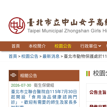
跳
至
主
要
內
容
區
首頁
本校簡介
校園公告
行政單位
首頁
>
校園公告
>
最新消息
>
臺北市動物保護處於1
校園
相關公告
2026-07-30
衛生保健組
臺北市立聯合醫院自115年7月30日
公告主旨
起開設「食用油品健康諮詢門
診」，歡迎有需要的師生及家長多
發佈日期