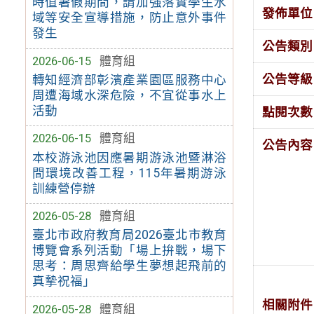
時值暑假期間，請加強落實學生水
發佈單位
域等安全宣導措施，防止意外事件
發生
公告類別
2026-06-15
體育組
公告等級
轉知經濟部彰濱產業園區服務中心
周遭海域水深危險，不宜從事水上
活動
點閱次數
2026-06-15
體育組
公告內容
本校游泳池因應暑期游泳池暨淋浴
間環境改善工程，115年暑期游泳
訓練營停辦
2026-05-28
體育組
臺北市政府教育局2026臺北市教育
博覽會系列活動「場上拚戰，場下
思考：周思齊給學生夢想起飛前的
真摯祝福」
相關附件
2026-05-28
體育組