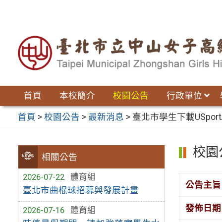
跳
至
主
要
內
容
區
首頁
本校簡介
校園公告
行政單位
首頁
>
校園公告
>
最新消息
>
臺北市學生下載USpo
校園
相關公告
2026-07-22
體育組
公告主旨
臺北市曲棍球招募與發展計畫
發佈日期
2026-07-16
體育組