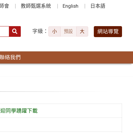
師會
教師甄選系統
English
日本語
字級：
送出
網站導覽
小
預設
大
搜
尋：
聯絡我們
歡迎同學踴躍下載