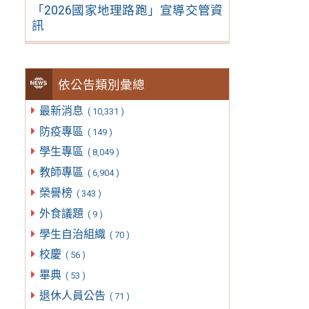
「2026國家地理路跑」宣導交管資
訊
依公告類別彙總
最新消息
( 10,331 )
防疫專區
( 149 )
學生專區
( 8,049 )
教師專區
( 6,904 )
榮譽榜
( 343 )
外食議題
( 9 )
學生自治組織
( 70 )
校慶
( 56 )
畢典
( 53 )
退休人員公告
( 71 )