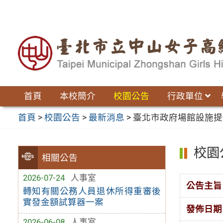
跳
至
主
要
內
容
區
首頁
本校簡介
校園公告
行政單位
首頁
>
校園公告
>
最新消息
>
臺北市政府場館設施提供
校園
相關公告
2026-07-24
人事室
公告主旨
轉知有關公務人員退休所得重審後
實發金額試算器一案
發佈日期
2026-06-08
人事室