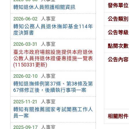
發佈單位
轉知退休人員照護相關資訊
2026-06-02
人事室
公告類別
轉知公務人員退休撫卹基金114年
公告等級
度決算書
2026-03-31
人事室
點閱次數
臺北市政府場館設施提供本府退休
公教人員持退休證優惠措施一覽表
公告內容
(1150331更新)
2026-02-10
人事室
轉知退撫條例第37條、第38條及第
67條修正後，後續執行事項一案
2025-11-21
人事室
轉知有關推薦國家考試闈務工作人
員一案
相關附件
2025-09-17
人事室