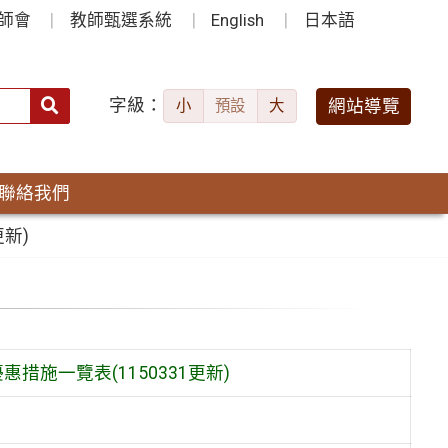
師會
教師甄選系統
English
日本語
字級：
送出
網站導覽
小
預設
大
搜
尋：
聯絡我們
新)
施一覽表(1150331更新)