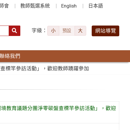
師會
教師甄選系統
English
日本語
字級：
送出
網站導覽
小
預設
大
搜
尋：
聯絡我們
盤查標竿參訪活動」，歡迎教師踴躍參加
環境教育議題分團淨零碳盤查標竿參訪活動」，歡迎