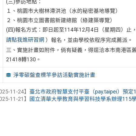
(三)參訪地點：
１、桃園市大樹林滯洪池（水的秘密基地導覽）
２、桃園市立圖書館新建總館（綠建築導覽）
(四)報名方式：即日起至114年12月4日（星期四）
請點我進研習網
）報名，並由學校依程序完成薦派。
三、實施計畫如附件，倘有疑義，得逕洽本市南港區舊
21418轉130。
淨零碳盤查標竿參訪活動實施計畫
025-11-24】
臺北市政府智慧支付平臺（pay.taipei）預定11
025-11-21】
國立清華大學教育與學習科技學系辦理115學年