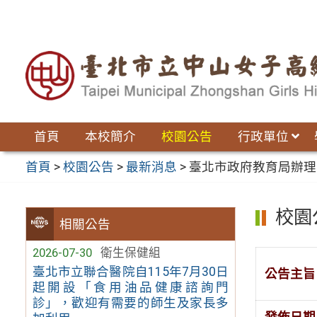
跳
至
主
要
內
容
區
首頁
本校簡介
校園公告
行政單位
首頁
>
校園公告
>
最新消息
>
臺北市政府教育局辦理
校園
相關公告
2026-07-30
衛生保健組
臺北市立聯合醫院自115年7月30日
公告主旨
起開設「食用油品健康諮詢門
診」，歡迎有需要的師生及家長多
發佈日期