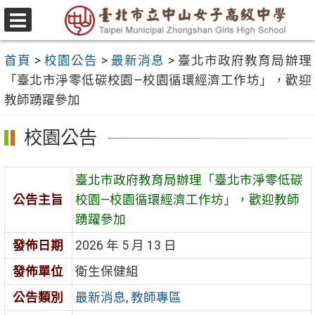
跳
至
選
主
單
首頁
>
校園公告
>
最新消息
>
臺北市政府教育局辦理
要
「臺北市淨零低碳校園—校園循環經濟工作坊」，歡迎
內
教師踴躍參加
容
區
校園公告
臺北市政府教育局辦理「臺北市淨零低碳
公告主旨
校園—校園循環經濟工作坊」，歡迎教師
踴躍參加
發佈日期
2026 年 5 月 13 日
發佈單位
衛生保健組
公告類別
最新消息
,
教師專區