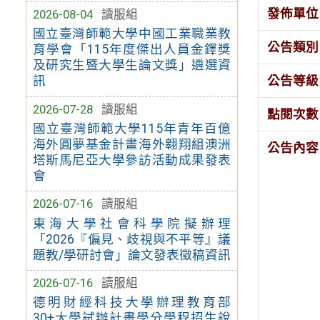
發佈單位
2026-08-04
讀服組
國立臺灣師範大學中國工業職業教
公告類別
育學會「115年度傑出人員金鐸獎
及研究生暨大學生論文獎」遴選資
公告等級
訊
2026-07-28
讀服組
點閱次數
國立臺灣師範大學115年青年百億
海外圓夢基金計畫海外翱翔組澳洲
公告內容
塔斯馬尼亞大學參訪活動成果發表
會
2026-07-16
讀服組
東海大學社會科學院擬辦理
「2026『偏見、歧視與不平等』議
題教/學研討會」論文發表徵稿資訊
2026-07-16
讀服組
德明財經科技大學辦理教育部
30+大學試辦計畫學分學程招生說