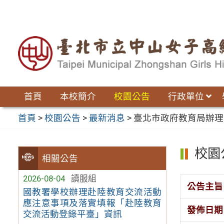
跳
至
主
要
內
容
區
首頁
本校簡介
校園公告
行政單位
首頁
>
校園公告
>
最新消息
>
臺北市政府教育局辦理
校園
相關公告
2026-08-04
讀服組
公告主旨
國教署學校辦理赴陸教育交流活動
應注意事項及落實填報「赴陸教育
發佈日期
交流活動登錄平臺」資訊