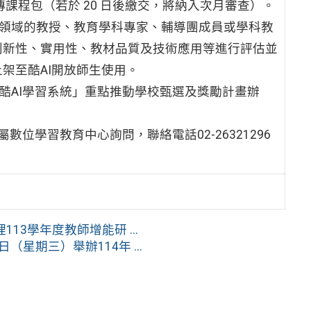
傳課程包（若於 20 日後繳交，將納入次月審查）。
關領域的教授、教育學科專家、輔導團成員或學科教
創新性、實用性、教材品質及技術應用等進行評估並
架至酷AI開放師生使用。
酷AI學習系統」重點推動學校甄選及獎勵計畫辦
位學習教育中心詢問，聯絡電話02-26321296
3學年度教師增能研 ...
（星期三）舉辦114年 ...