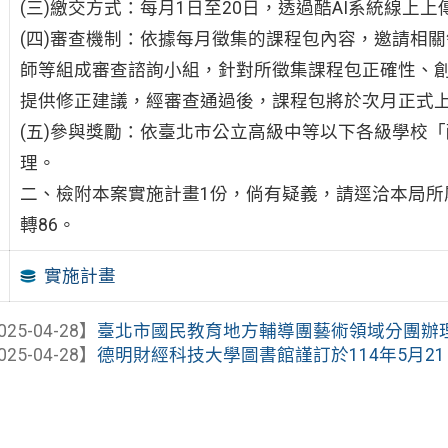
(三)繳交方式：每月1日至20日，透過酷AI系統線上上
(四)審查機制：依據每月徵集的課程包內容，邀請相
師等組成審查諮詢小組，針對所徵集課程包正確性、
提供修正建議，經審查通過後，課程包將於次月正式上
(五)參與獎勵：依臺北市公立高級中等以下各級學校「
理。
二、檢附本案實施計畫1份，倘有疑義，請逕洽本局所屬數
轉86。
實施計畫
025-04-28】
臺北市國民教育地方輔導團藝術領域分團辦理11
025-04-28】
德明財經科技大學圖書館謹訂於114年5月21日