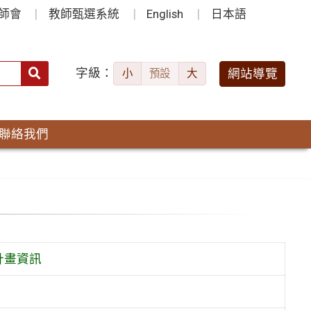
師會
教師甄選系統
English
日本語
字級：
送出
網站導覽
小
預設
大
搜
尋：
聯絡我們
計畫資訊