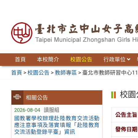
跳
至
主
要
內
容
區
首頁
本校簡介
校園公告
行政單位
首頁
>
校園公告
>
教師專區
>
臺北市教師研習中心11
校園
相關公告
2026-08-04
讀服組
公告主旨
國教署學校辦理赴陸教育交流活動
應注意事項及落實填報「赴陸教育
發佈日期
交流活動登錄平臺」資訊