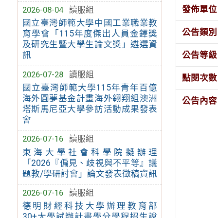
發佈單位
2026-08-04
讀服組
國立臺灣師範大學中國工業職業教
公告類別
育學會「115年度傑出人員金鐸獎
及研究生暨大學生論文獎」遴選資
公告等級
訊
2026-07-28
讀服組
點閱次數
國立臺灣師範大學115年青年百億
海外圓夢基金計畫海外翱翔組澳洲
公告內容
塔斯馬尼亞大學參訪活動成果發表
會
2026-07-16
讀服組
東海大學社會科學院擬辦理
「2026『偏見、歧視與不平等』議
題教/學研討會」論文發表徵稿資訊
2026-07-16
讀服組
德明財經科技大學辦理教育部
30+大學試辦計畫學分學程招生說