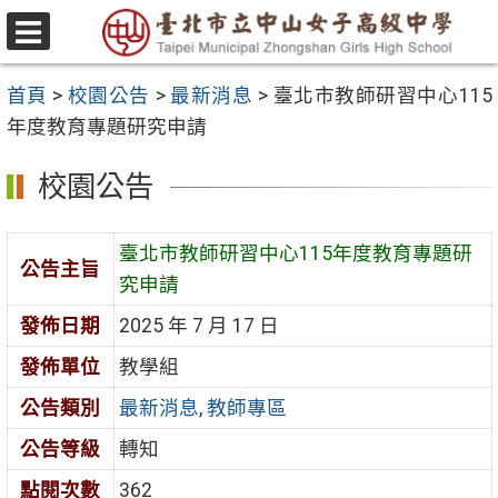
跳
至
選
主
單
首頁
>
校園公告
>
最新消息
>
臺北市教師研習中心115
要
年度教育專題研究申請
內
容
校園公告
區
臺北市教師研習中心115年度教育專題研
公告主旨
究申請
發佈日期
2025 年 7 月 17 日
發佈單位
教學組
公告類別
最新消息
,
教師專區
公告等級
轉知
點閱次數
362