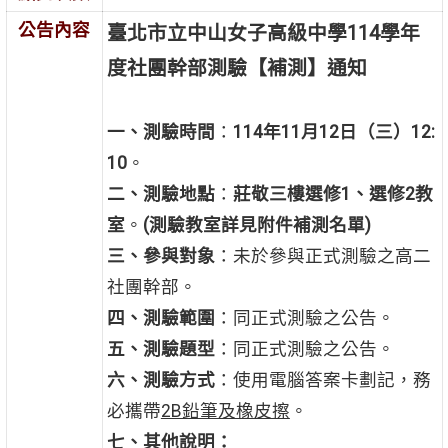
公告內容
臺北市立中山女子高級中學114學年
度社團幹部測驗【補測】通知
一、測驗時間
：
114年11月12日（三）12:
10
。
二、測驗地點
：
莊敬三樓選修1、選修2教
室
。
(測驗教室詳見附件補測名單)
三、參與對象
：未於參與正式測驗之高二
社團幹部。
四、測驗範圍
：同正式測驗之公告。
五、測驗題型
：同正式測驗之公告。
六、測驗方式
：使用電腦答案卡劃記，務
必攜帶
2B鉛筆及橡皮擦
。
七、其他說明：