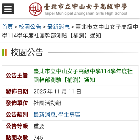
跳
至
選
主
單
首頁
>
校園公告
>
最新消息
>
臺北市立中山女子高級中
要
學114學年度社團幹部測驗【補測】通知
內
容
校園公告
區
臺北市立中山女子高級中學114學年度社
公告主旨
團幹部測驗【補測】通知
發佈日期
2025 年 11 月 11 日
發佈單位
社團活動組
公告類別
最新消息
,
學生專區
公告等級
重要
點閱次數
745