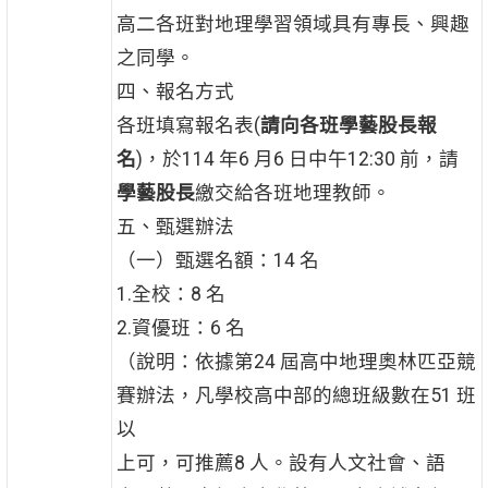
高二各班對地理學習領域具有專長、興趣
之同學。
四、報名方式
各班填寫報名表(
請向各班學藝股長報
名
)，於114 年6 月6 日中午12:30 前，請
學藝股長
繳交給各班地理教師。
五、甄選辦法
（一）甄選名額：14 名
1.全校：8 名
2.資優班：6 名
（說明：依據第24 屆高中地理奧林匹亞競
賽辦法，凡學校高中部的總班級數在51 班
以
上可，可推薦8 人。設有人文社會、語