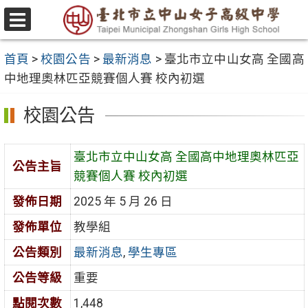
跳
至
選
主
單
首頁
>
校園公告
>
最新消息
>
臺北市立中山女高 全國高
要
中地理奧林匹亞競賽個人賽 校內初選
內
容
校園公告
區
臺北市立中山女高 全國高中地理奧林匹亞
公告主旨
競賽個人賽 校內初選
發佈日期
2025 年 5 月 26 日
發佈單位
教學組
公告類別
最新消息
,
學生專區
公告等級
重要
點閱次數
1,448