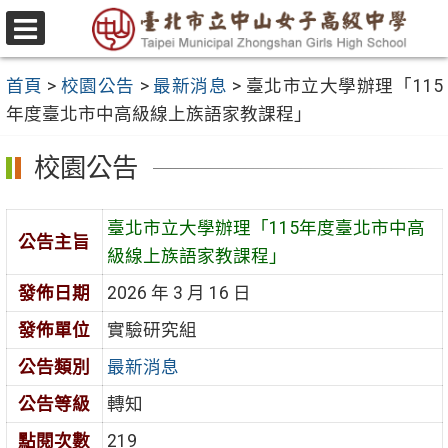
跳
至
選
主
單
首頁
>
校園公告
>
最新消息
>
臺北市立大學辦理「115
要
年度臺北市中高級線上族語家教課程」
內
容
校園公告
區
臺北市立大學辦理「115年度臺北市中高
公告主旨
級線上族語家教課程」
發佈日期
2026 年 3 月 16 日
發佈單位
實驗研究組
公告類別
最新消息
公告等級
轉知
點閱次數
219