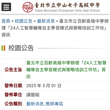
跳
至
選
主
單
首頁
>
校園公告
>
最新消息
>
臺北市立百齡高級中學辦
要
理「Z4人工智慧輔導自主學習模式與策略培訓工作坊」
內
資訊
容
區
校園公告
臺北市立百齡高級中學辦理「Z4人工智慧
公告主旨
輔導自主學習模式與策略培訓工作坊」資
訊
發佈日期
2025 年 5 月 01 日
發佈單位
讀服組
公告類別
最新消息
,
教師專區