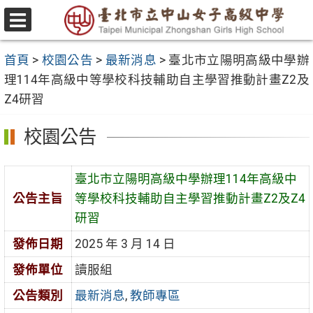
跳
至
選
主
單
首頁
>
校園公告
>
最新消息
>
臺北市立陽明高級中學辦
要
理114年高級中等學校科技輔助自主學習推動計畫Z2及
內
Z4研習
容
區
校園公告
臺北市立陽明高級中學辦理114年高級中
公告主旨
等學校科技輔助自主學習推動計畫Z2及Z4
研習
發佈日期
2025 年 3 月 14 日
發佈單位
讀服組
公告類別
最新消息
,
教師專區