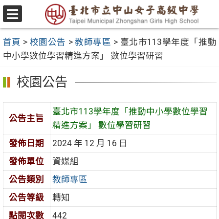
跳
至
選
主
單
首頁
>
校園公告
>
教師專區
>
臺北市113學年度「推動
要
中小學數位學習精進方案」 數位學習研習
內
容
校園公告
區
臺北市113學年度「推動中小學數位學習
公告主旨
精進方案」 數位學習研習
發佈日期
2024 年 12 月 16 日
發佈單位
資媒組
公告類別
教師專區
公告等級
轉知
點閱次數
442