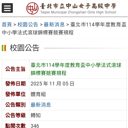
跳
至
選
主
單
首頁
>
校園公告
>
最新消息
>
臺北市114學年度教育盃
要
中小學法式滾球錦標賽競賽規程
內
容
校園公告
區
臺北市114學年度教育盃中小學法式滾球
公告主旨
錦標賽競賽規程
發佈日期
2025 年 11 月 05 日
發佈單位
體育組
公告類別
最新消息
公告等級
轉知
點閱次數
346