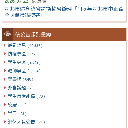
2026-07-22
體育組
臺北市體育總會體操協會辦理「115 年臺北市中正盃
全國體操錦標賽」
依公告類別彙總
最新消息
( 10,337 )
防疫專區
( 149 )
學生專區
( 8,048 )
教師專區
( 6,904 )
榮譽榜
( 343 )
外食議題
( 9 )
學生自治組織
( 70 )
校慶
( 56 )
畢典
( 53 )
退休人員公告
( 71 )