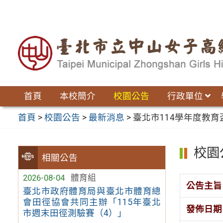
跳
至
主
要
內
容
區
首頁
本校簡介
校園公告
行政單位
首頁
>
校園公告
>
最新消息
>
臺北市114學年度教
校園
相關公告
2026-08-04
體育組
公告主旨
臺北市政府體育局與臺北市體育總
會田徑協會共同主辦「115年臺北
發佈日期
市週末田徑測驗賽（4）」