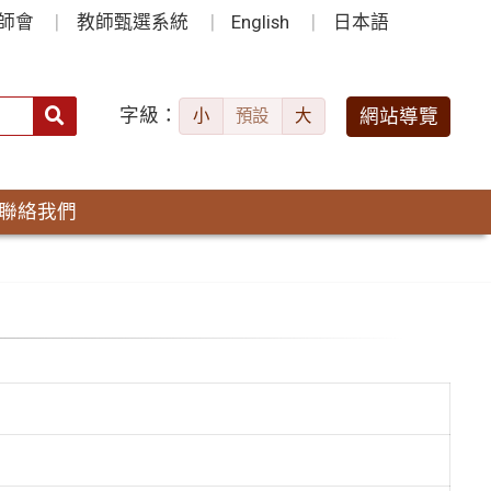
師會
教師甄選系統
English
日本語
字級：
送出
網站導覽
小
預設
大
搜
尋：
聯絡我們