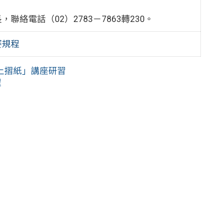
電話（02）2783－7863轉230。
賽規程
上摺紙」講座研習
程