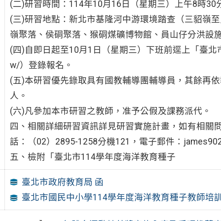
(二)研習時間：114年10月16日（星期三）上午8時30
(三)研習地點：新北市基隆河中游環境踏查（三貂嶺
嶺聚落、侯硐聚落、猴硐煤礦博物館、員山仔分洪設
(四)自即日起至10月1日（星期三）下班前逕上「臺北市教師在職
w/）登錄報名。
(五)本研習優先錄取具有國教輔導團輔導員，其餘再
人。
(六)凡參加本市研習之教師，准予公假及課務派代。
四、相關詳細研習資訊詳見研習實施計畫，如有相關
話：（02）2895-1258分機121，電子郵件：james902@c
五、檢附「臺北市114學年度海洋教育種子
臺北市政府教育局 函
臺北市國民中小學114學年度海洋教育種子教師培