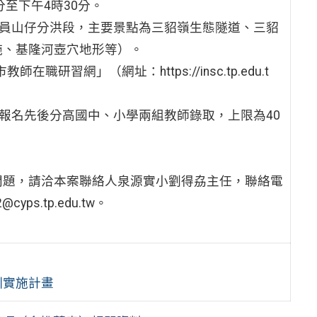
分至下午4時30分。
至員山仔分洪段，主要景點為三貂嶺生態隧道、三貂
施、基隆河壺穴地形等）。
研習網」（網址：https://insc.tp.edu.t
依報名先後分高國中、小學兩組教師錄取，上限為40
問題，請洽本案聯絡人泉源實小劉得劦主任，聯絡電
yps.tp.edu.tw。
訓實施計畫