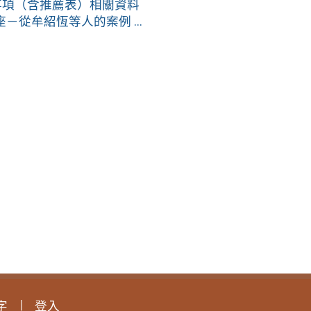
事項（含推薦表）相關資料
從牟紹恆等人的案例 ...
字
登入