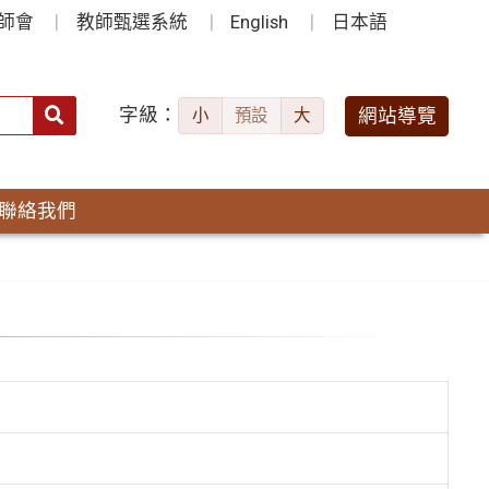
師會
教師甄選系統
English
日本語
字級：
送出
網站導覽
小
預設
大
搜
尋：
聯絡我們