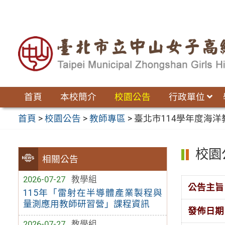
跳
至
主
要
內
容
區
首頁
本校簡介
校園公告
行政單位
首頁
>
校園公告
>
教師專區
>
臺北市114學年度海
校園
相關公告
2026-07-27
教學組
公告主旨
115年「雷射在半導體產業製程與
量測應用教師研習營」課程資訊
發佈日期
2026-07-27
教學組