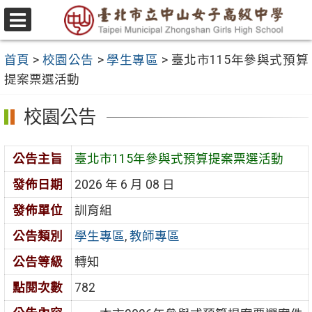
跳
至
選
主
單
首頁
>
校園公告
>
學生專區
>
臺北市115年參與式預算
要
提案票選活動
內
容
校園公告
區
公告主旨
臺北市115年參與式預算提案票選活動
發佈日期
2026 年 6 月 08 日
發佈單位
訓育組
公告類別
學生專區
,
教師專區
公告等級
轉知
點閱次數
782