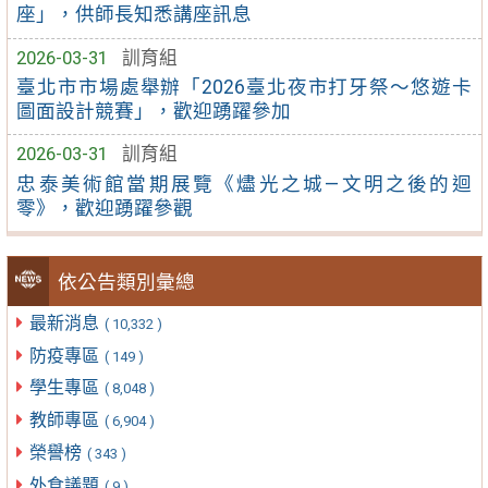
座」，供師長知悉講座訊息
2026-03-31
訓育組
臺北市市場處舉辦「2026臺北夜市打牙祭～悠遊卡
圖面設計競賽」，歡迎踴躍參加
2026-03-31
訓育組
忠泰美術館當期展覽《燼光之城—文明之後的迴
零》，歡迎踴躍參觀
依公告類別彙總
最新消息
( 10,332 )
防疫專區
( 149 )
學生專區
( 8,048 )
教師專區
( 6,904 )
榮譽榜
( 343 )
外食議題
( 9 )