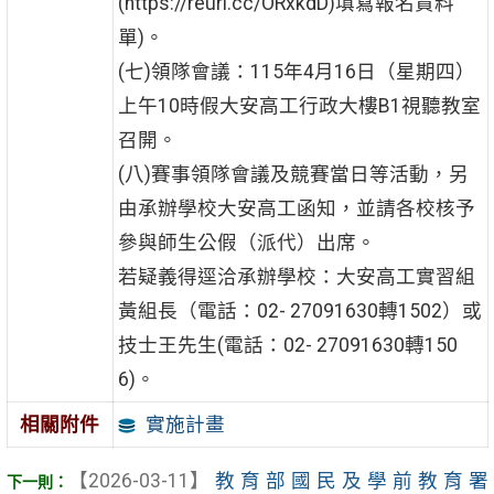
(https://reurl.cc/ORxkdD)填寫報名資料
單)。
(七)領隊會議：115年4月16日（星期四）
上午10時假大安高工行政大樓B1視聽教室
召開。
(八)賽事領隊會議及競賽當日等活動，另
由承辦學校大安高工函知，並請各校核予
參與師生公假（派代）出席。
若疑義得逕洽承辦學校：大安高工實習組
黃組長（電話：02- 27091630轉1502）或
技士王先生(電話：02- 27091630轉150
6)。
實施計畫
相關附件
【2026-03-11】
教育部國民及學前教育署