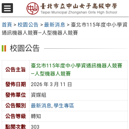
跳
至
選
主
單
首頁
>
校園公告
>
最新消息
>
臺北市115年度中小學資
要
通訊機器人競賽—人型機器人競賽
內
容
校園公告
區
臺北市115年度中小學資通訊機器人競賽
公告主旨
—人型機器人競賽
發佈日期
2026 年 3 月 11 日
發佈單位
資媒組
公告類別
最新消息
,
學生專區
公告等級
轉知
點閱次數
303