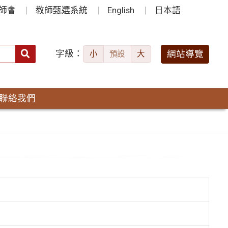
師會
教師甄選系統
English
日本語
字級：
送出
網站導覽
小
預設
大
搜
尋：
聯絡我們