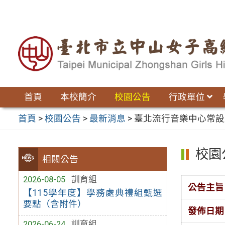
跳
至
主
要
內
容
區
首頁
本校簡介
校園公告
行政單位
首頁
>
校園公告
>
最新消息
>
臺北流行音樂中心常設展
校園
相關公告
2026-08-05
訓育組
公告主旨
【115學年度】學務處典禮組甄選
要點（含附件）
發佈日期
2026-06-24
訓育組