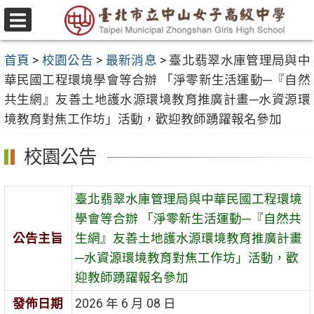
跳
至
選
主
單
首頁
>
校園公告
>
最新消息
>
臺北翡翠水庫管理局與中
要
華民國工程環境學會等合辦 「淨零新生活運動─『自然
內
共生網』友善土地護水源環境教育推廣計畫─水資源環
容
境教育對焦工作坊」活動，歡迎教師踴躍報名參加
區
校園公告
臺北翡翠水庫管理局與中華民國工程環境
學會等合辦 「淨零新生活運動─『自然共
公告主旨
生網』友善土地護水源環境教育推廣計畫
─水資源環境教育對焦工作坊」活動，歡
迎教師踴躍報名參加
發佈日期
2026 年 6 月 08 日