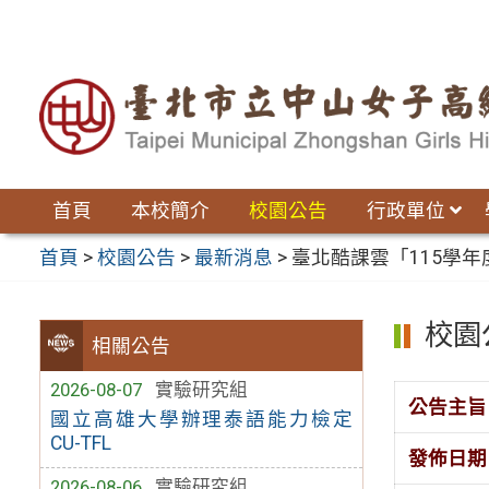
跳
至
主
要
內
容
區
首頁
本校簡介
校園公告
行政單位
首頁
>
校園公告
>
最新消息
>
臺北酷課雲「115學
校園
相關公告
2026-08-07
實驗研究組
公告主旨
國立高雄大學辦理泰語能力檢定
CU-TFL
發佈日期
2026-08-06
實驗研究組