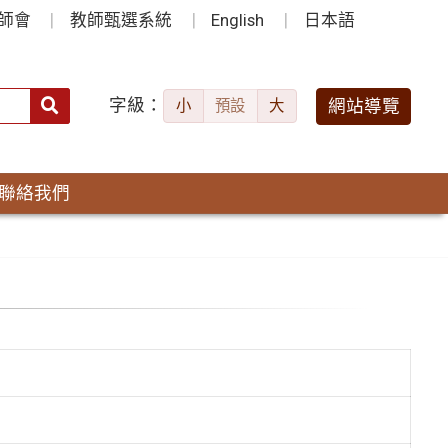
師會
教師甄選系統
English
日本語
字級：
送出
網站導覽
小
預設
大
搜
尋：
聯絡我們