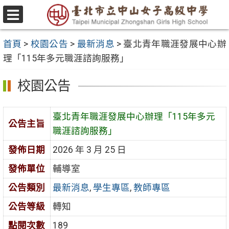
跳
至
選
主
單
首頁
>
校園公告
>
最新消息
>
臺北青年職涯發展中心辦
要
理「115年多元職涯諮詢服務」
內
容
校園公告
區
臺北青年職涯發展中心辦理「115年多元
公告主旨
職涯諮詢服務」
發佈日期
2026 年 3 月 25 日
發佈單位
輔導室
公告類別
最新消息
,
學生專區
,
教師專區
公告等級
轉知
點閱次數
189