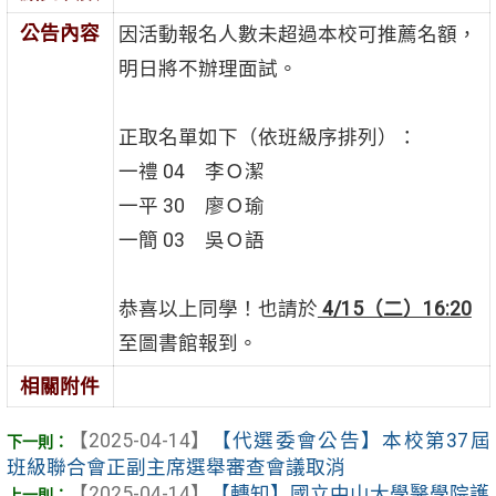
公告內容
因活動報名人數未超過本校可推薦名額，
明日將不辦理面試。
正取名單如下（依班級序排列）：
一禮 04 李Ｏ潔
一平 30 廖Ｏ瑜
一簡 03 吳Ｏ語
恭喜以上同學！也請於
4/15（二）16:20
至圖書館報到。
相關附件
【2025-04-14】
【代選委會公告】本校第37屆
班級聯合會正副主席選舉審查會議取消
【2025-04-14】
【轉知】國立中山大學醫學院護