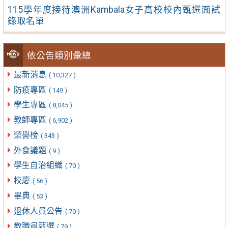
115學年度接待澳洲Kambala女子高校校內甄選面試
錄取名單
依公告類別彙總
最新消息
( 10,327 )
防疫專區
( 149 )
學生專區
( 8,045 )
教師專區
( 6,902 )
榮譽榜
( 343 )
外食議題
( 9 )
學生自治組織
( 70 )
校慶
( 56 )
畢典
( 53 )
退休人員公告
( 70 )
教職員甄選
( 79 )