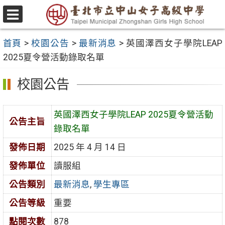
跳
至
選
主
單
首頁
>
校園公告
>
最新消息
>
英國澤西女子學院LEAP
要
2025夏令營活動錄取名單
內
容
校園公告
區
英國澤西女子學院LEAP 2025夏令營活動
公告主旨
錄取名單
發佈日期
2025 年 4 月 14 日
發佈單位
讀服組
公告類別
最新消息
,
學生專區
公告等級
重要
點閱次數
878