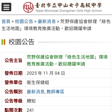
跳
至
選
主
單
首頁
>
校園公告
>
最新消息
>
荒野保護協會辦理「綠色
要
生活地圖」環境教育推廣活動，歡迎踴躍申請
內
容
校園公告
區
荒野保護協會辦理「綠色生活地圖」環境
公告主旨
教育推廣活動，歡迎踴躍申請
發佈日期
2025 年 11 月 04 日
發佈單位
衛生保健組
公告類別
最新消息
,
教師專區
公告等級
轉知
點閱次數
241