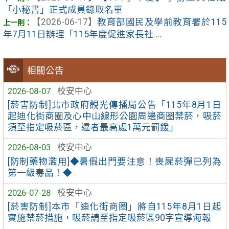
「小秘書」正式成員錄取名單
【2026-06-17】
教育部國民及學前教育署於115
年7月11日辦理「115年度促進家長社 ...
相關公告
2026-08-07
校安中心
[菸害防制]北市政府觀光傳播局公告「115年8月1日
起迪化街商圈及心中山線形公園周邊商圈禁菸，吸菸
須至指定吸菸區，違者最高處1萬元罰鍰」
2026-08-03
校安中心
[防制藥物濫用]◆暑假出門要注意！喪屍菸彈已列為
第一級毒品！◆
2026-07-28
校安中心
[菸害防制]本市「迪化街商圈」將自115年8月1日起
實施禁菸措施，吸菸請至指定吸菸區90字宣導海報