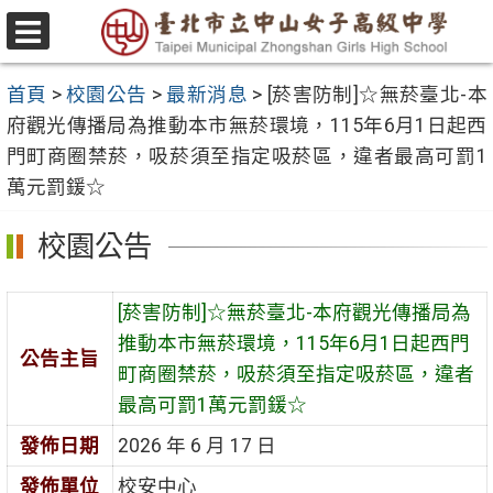
跳
至
選
主
單
首頁
>
校園公告
>
最新消息
>
[菸害防制]☆無菸臺北-本
要
府觀光傳播局為推動本市無菸環境，115年6月1日起西
內
門町商圈禁菸，吸菸須至指定吸菸區，違者最高可罰1
容
萬元罰鍰☆
區
校園公告
[菸害防制]☆無菸臺北-本府觀光傳播局為
推動本市無菸環境，115年6月1日起西門
公告主旨
町商圈禁菸，吸菸須至指定吸菸區，違者
最高可罰1萬元罰鍰☆
發佈日期
2026 年 6 月 17 日
發佈單位
校安中心