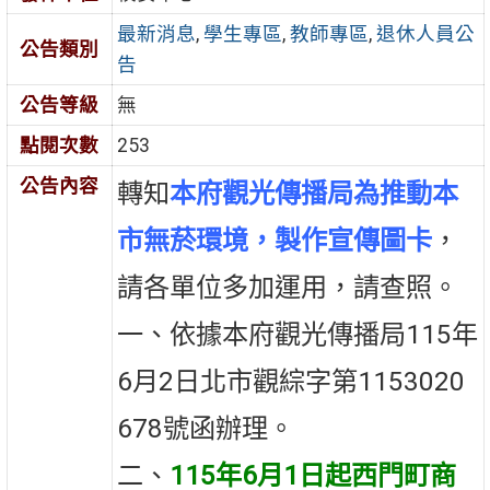
最新消息
,
學生專區
,
教師專區
,
退休人員公
公告類別
告
公告等級
無
點閱次數
253
公告內容
轉知
本府觀光傳播局為推動本
市無菸環境，製作宣傳圖卡
，
請各單位多加運用，請查照。
一、依據本府觀光傳播局115年
6月2日北市觀綜字第1153020
678號函辦理。
二、
115年6月1日起西門町商